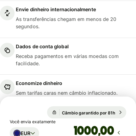
Envie dinheiro internacionalmente
As transferências chegam em menos de 20
segundos.
Dados de conta global
Receba pagamentos em várias moedas com
facilidade.
Economize dinheiro
Sem tarifas caras nem câmbio inflacionado.
Câmbio garantido por 81h
1 EUR = 1
Câmbio garantido por 81h
Você envia exatamente
,00
EUR