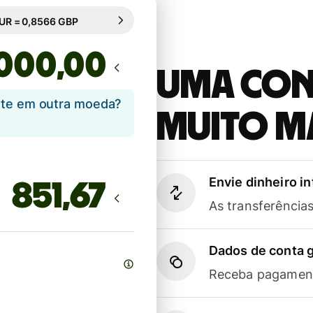
mbio garantido por 73h
1 EUR = 0,8566 GBP
mbio garantido por 73h
,00
Uma cont
ente em outra moeda?
muito m
Envie dinheiro i
As transferênci
Dados de conta g
Receba pagament