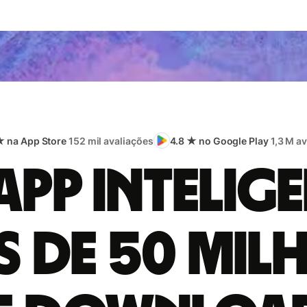
★ na App Store
152 mil avaliações
4.8 ★ no Google Play
1,3 M a
app intelige
s de 50 mil