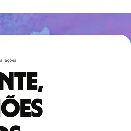
valiações
nte,
hões