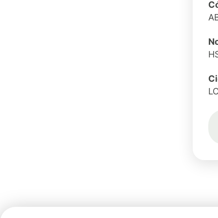
Có
A
N
H
C
L