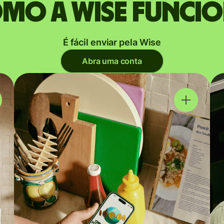
mo a Wise funci
É fácil enviar pela Wise
Abra uma conta