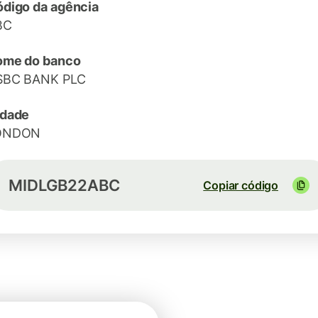
digo da agência
BC
ome do banco
SBC BANK PLC
idade
ONDON
MIDLGB22ABC
Copiar código