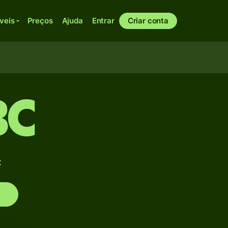
veis
Preços
Ajuda
Entrar
Criar conta
BC
C