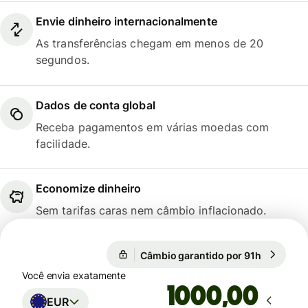
Envie dinheiro internacionalmente
As transferências chegam em menos de 20
segundos.
Dados de conta global
Receba pagamentos em várias moedas com
facilidade.
Economize dinheiro
Sem tarifas caras nem câmbio inflacionado.
1 EUR = 5,8808 BRL
Câmbio garantido por 91h
1 EUR = 5
Câmbio garantido por 91h
Você envia exatamente
,00
EUR