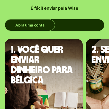
É fácil enviar pela Wise
Abra uma conta
1. Você quer
2. S
enviar
envi
dinheiro para
Bélgica