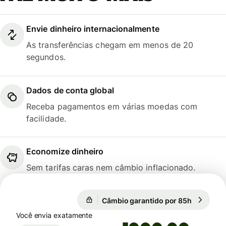
Envie dinheiro internacionalmente
As transferências chegam em menos de 20
segundos.
Dados de conta global
Receba pagamentos em várias moedas com
facilidade.
Economize dinheiro
Sem tarifas caras nem câmbio inflacionado.
1 EUR = 1,4785 SGD
Câmbio garantido por 85h
1 EUR = 1
Câmbio garantido por 85h
Você envia exatamente