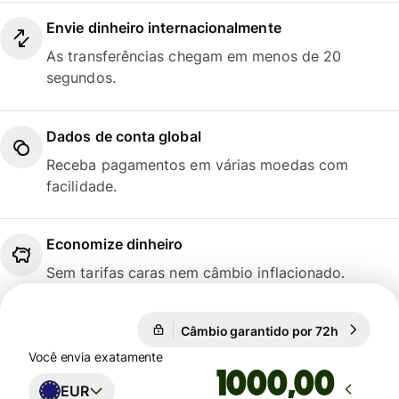
Envie dinheiro internacionalmente
As transferências chegam em menos de 20
segundos.
Dados de conta global
Receba pagamentos em várias moedas com
facilidade.
Economize dinheiro
Sem tarifas caras nem câmbio inflacionado.
Câmbio garantido por 72h
1 EUR = 5
Câmbio garantido por 72h
Você envia exatamente
,00
EUR