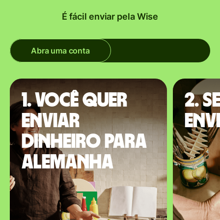
É fácil enviar pela Wise
Abra uma conta
1. Você quer
2. S
enviar
envi
dinheiro para
Alemanha