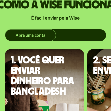
Como a Wise funcion
É fácil enviar pela Wise
Abra uma conta
1. Você quer
2. S
enviar
env
dinheiro para
Bangladesh