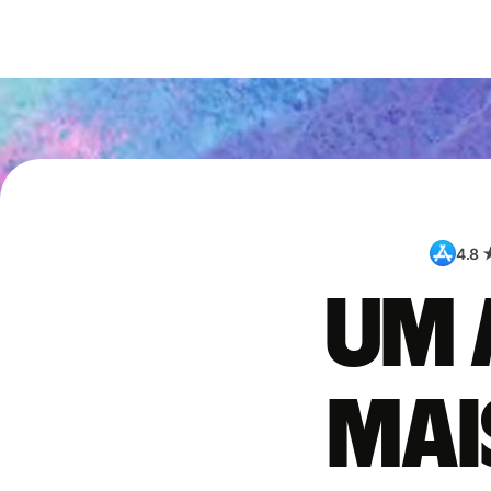
4.8 
Um 
mai