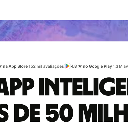
★ na App Store
152 mil avaliações
4.8 ★ no Google Play
1,3 M a
app intelige
s de 50 mil