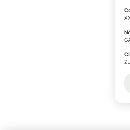
Có
X
N
G
C
Z