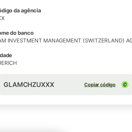
digo da agência
XX
ome do banco
AM INVESTMENT MANAGEMENT (SWITZERLAND) A
idade
UERICH
GLAMCHZUXXX
Copiar código