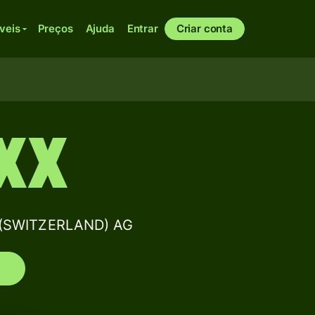
veis
Preços
Ajuda
Entrar
Criar conta
XX
 (SWITZERLAND) AG