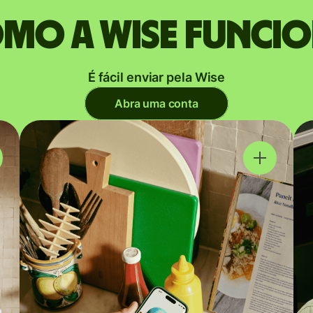
mo a Wise funci
É fácil enviar pela Wise
Abra uma conta