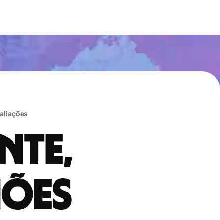
valiações
nte,
hões