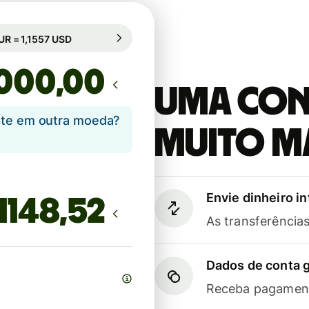
bio garantido por 36h
1 EUR = 1,1557 USD
mbio garantido por 36h
,00
Uma cont
ente em outra moeda?
muito m
Envie dinheiro i
As transferênci
Dados de conta g
Receba pagament