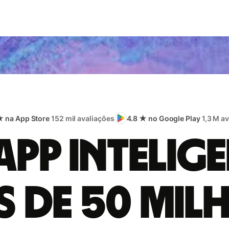
★ na App Store
152 mil avaliações
4.8 ★ no Google Play
1,3 M a
app intelige
s de 50 mil