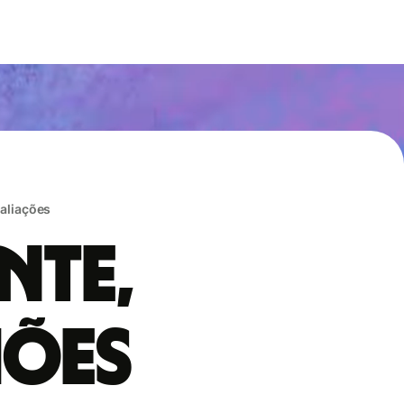
valiações
nte,
hões