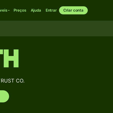
veis
Preços
Ajuda
Entrar
Criar conta
TH
TRUST CO.