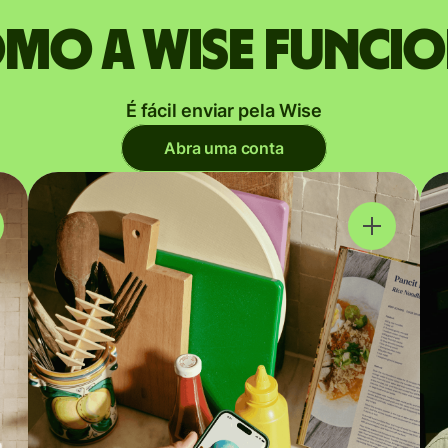
mo a Wise funci
É fácil enviar pela Wise
Abra uma conta