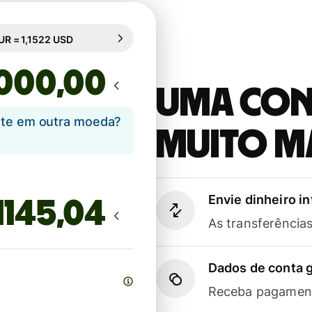
bio garantido por 83h
1 EUR = 1,1522 USD
mbio garantido por 83h
,00
Uma cont
ente em outra moeda?
muito m
Envie dinheiro i
As transferênci
Dados de conta g
Receba pagament