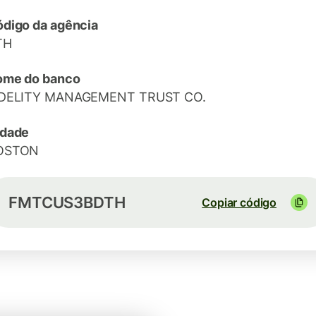
digo da agência
TH
ome do banco
IDELITY MANAGEMENT TRUST CO.
idade
OSTON
FMTCUS3BDTH
Copiar código