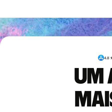
4.8 
Um 
mai