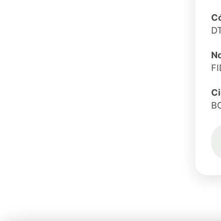
Có
D
N
F
C
B