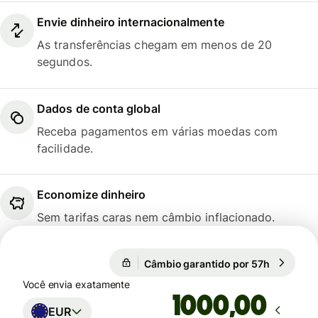
Envie dinheiro internacionalmente
As transferências chegam em menos de 20
segundos.
Dados de conta global
Receba pagamentos em várias moedas com
facilidade.
Economize dinheiro
Sem tarifas caras nem câmbio inflacionado.
Câmbio garantido por 57h
1 EUR = 1
Câmbio garantido por 57h
Você envia exatamente
,00
EUR