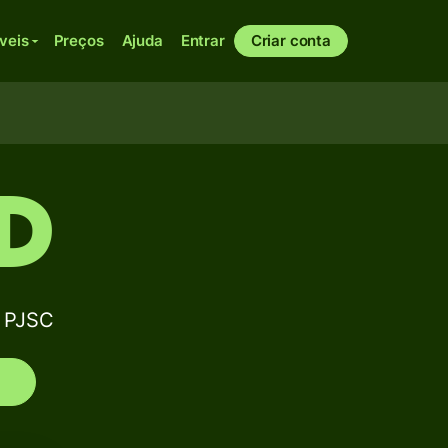
veis
Preços
Ajuda
Entrar
Criar conta
ID
 PJSC