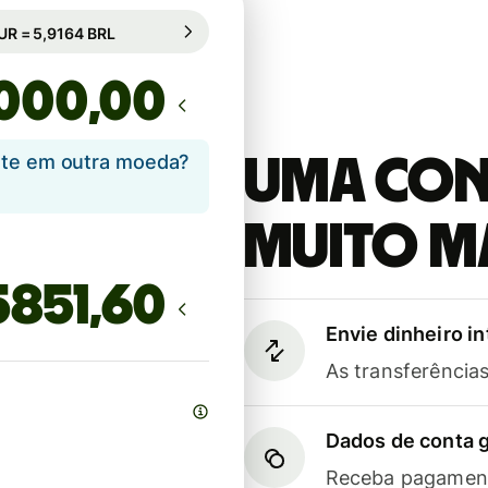
bio garantido por 36h
1 EUR = 5,9164 BRL
mbio garantido por 36h
,00
ente em outra moeda?
Uma cont
muito m
Envie dinheiro i
As transferênci
Dados de conta g
Receba pagament