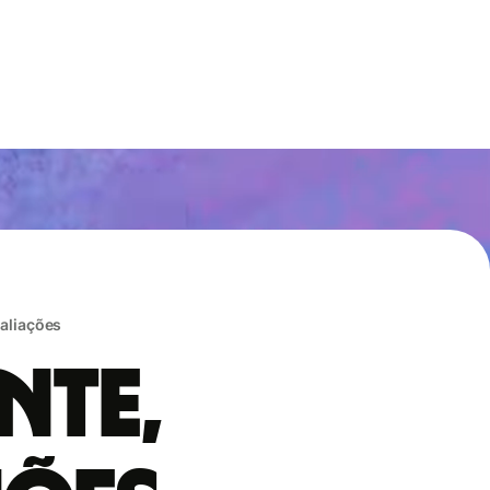
valiações
nte,