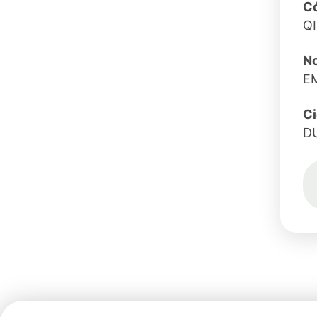
Có
Q
N
E
C
D