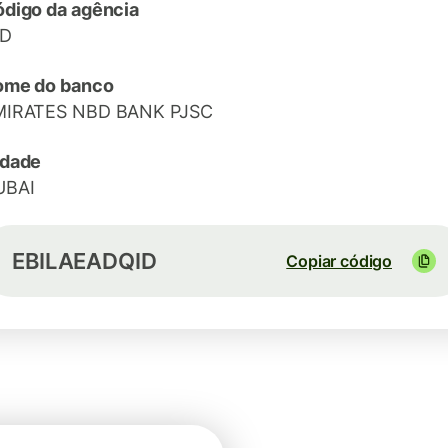
digo da agência
ID
ome do banco
MIRATES NBD BANK PJSC
idade
UBAI
EBILAEADQID
Copiar código