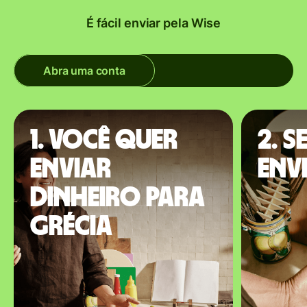
É fácil enviar pela Wise
Abra uma conta
1. Você quer
2. S
enviar
envi
dinheiro para
Grécia