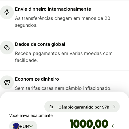
Envie dinheiro internacionalmente
As transferências chegam em menos de 20
segundos.
Dados de conta global
Receba pagamentos em várias moedas com
facilidade.
Economize dinheiro
Sem tarifas caras nem câmbio inflacionado.
Câmbio garantido por 97h
1 EUR = 5
Câmbio garantido por 97h
Você envia exatamente
,00
EUR