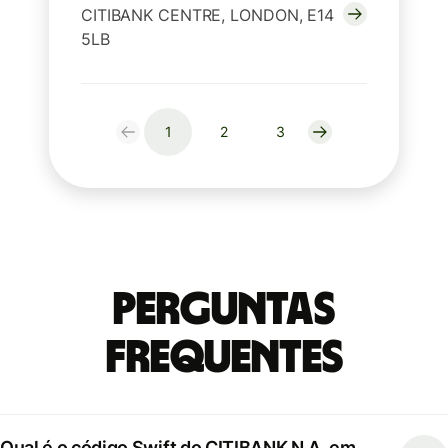
CITIBANK CENTRE, LONDON, E14
5LB
1
2
3
Perguntas
frequentes
Qual é o código Swift do CITIBANK N.A. em