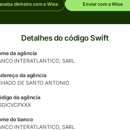
eceba dinheiro com a Wise
Enviar com a Wise
Detalhes do código Swift
me da agência
ANCO INTERATLANTICO, SARL
dereço da agência
CHADO DE SANTO ANTONIO
digo da agência
GDICVCPXXX
ome do banco
ANCO INTERATLANTICO, SARL