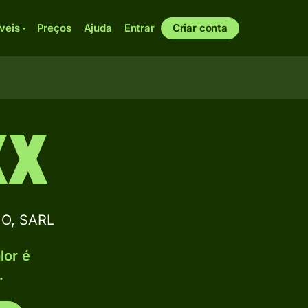
veis
Preços
Ajuda
Entrar
Criar conta
XX
CO, SARL
lor é
.