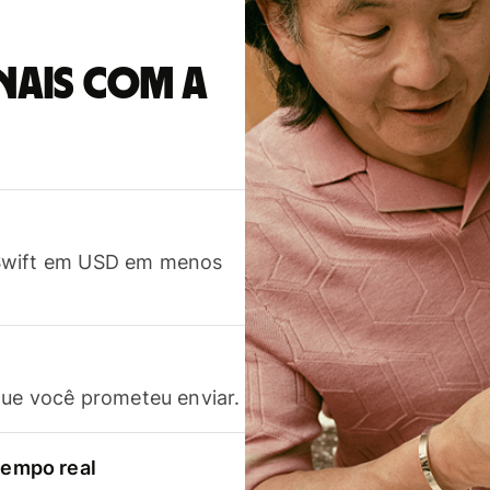
nais com a
 Swift em USD em menos
que você prometeu enviar.
empo real