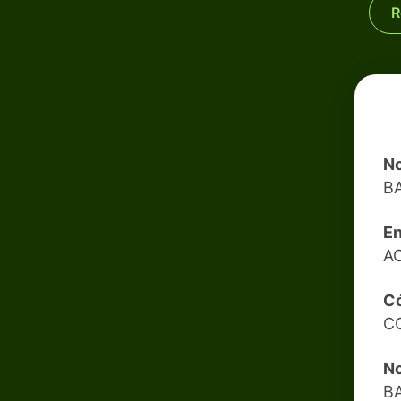
R
No
B
En
A
Có
C
N
B