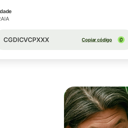
idade
RAIA
CGDICVCPXXX
Copiar código