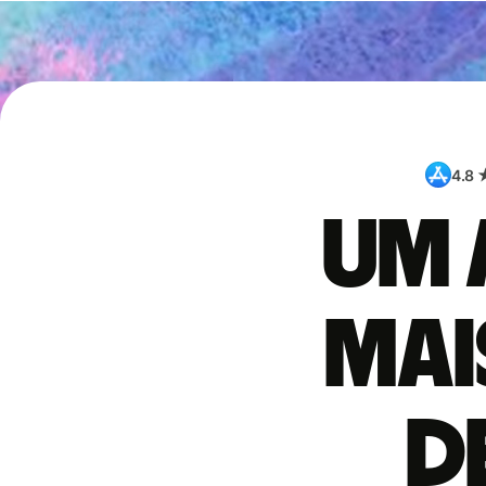
4.8 
Um 
mai
d