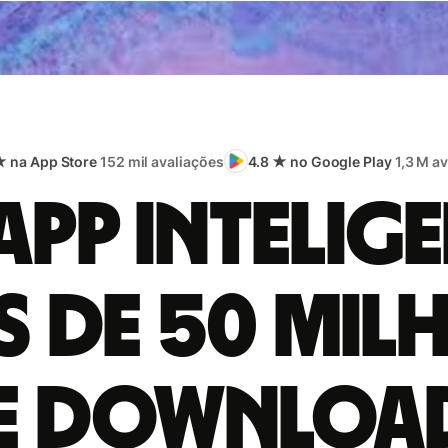
★ na App Store
152 mil avaliações
4.8 ★ no Google Play
1,3 M a
app intelige
s de 50 mil
e downloa