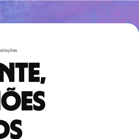
valiações
nte,
hões
ds