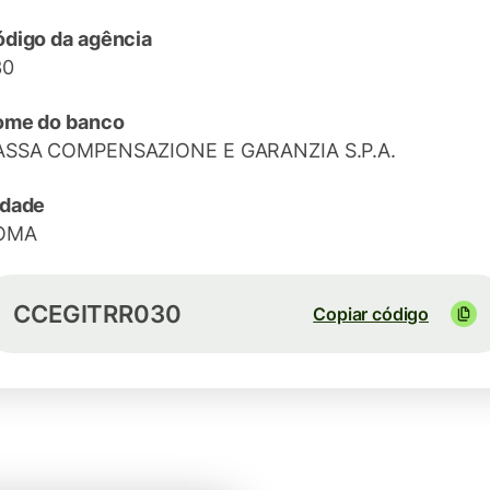
digo da agência
30
ome do banco
ASSA COMPENSAZIONE E GARANZIA S.P.A.
idade
OMA
CCEGITRR030
Copiar código