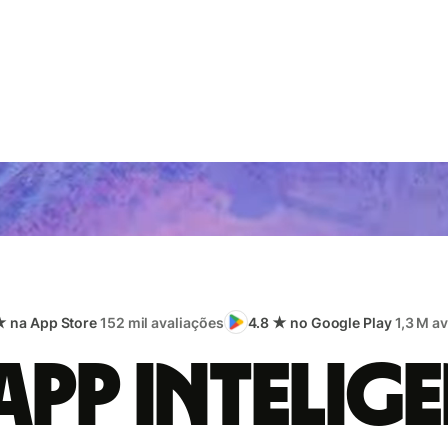
★ na App Store
152 mil avaliações
4.8 ★ no Google Play
1,3 M a
app intelige