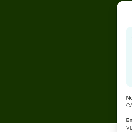
No
C
En
VI