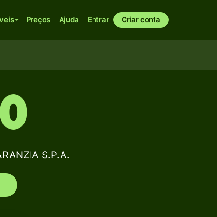
veis
Preços
Ajuda
Entrar
Criar conta
30
RANZIA S.P.A.