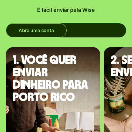
É fácil enviar pela Wise
Abra uma conta
1. Você quer
2. S
enviar
env
dinheiro para
Porto Rico