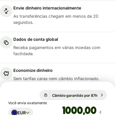
Envie dinheiro internacionalmente
As transferências chegam em menos de 20
segundos.
Dados de conta global
Receba pagamentos em várias moedas com
facilidade.
Economize dinheiro
Sem tarifas caras nem câmbio inflacionado.
Câmbio garantido por 87h
1 EUR = 5
Câmbio garantido por 87h
Você envia exatamente
,00
EUR