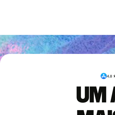
4.8 
Um 