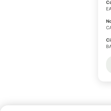
Có
E
N
CA
C
B