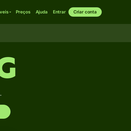
veis
Preços
Ajuda
Entrar
Criar conta
AG
.