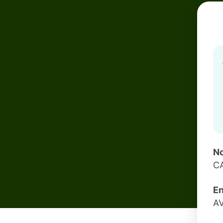
No
CA
En
A