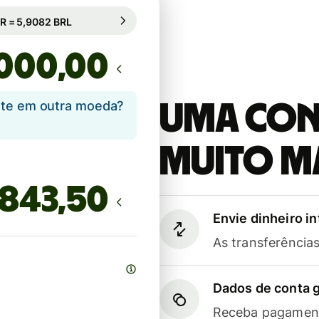
io garantido por 100h
1 EUR = 5,9082 BRL
bio garantido por 100h
,00
ente em outra moeda?
Uma cont
muito m
Envie dinheiro i
As transferênci
Dados de conta g
Receba pagament