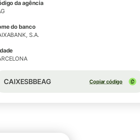
digo da agência
AG
ome do banco
IXABANK, S.A.
idade
ARCELONA
CAIXESBBEAG
Copiar código