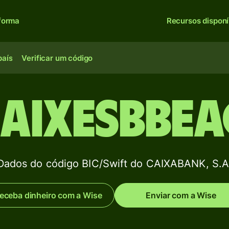
forma
Recursos disponí
país
Verificar um código
AIXESBBE
Dados do código BIC/Swift do CAIXABANK, S.A
eceba dinheiro com a Wise
Enviar com a Wise