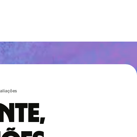
valiações
nte,