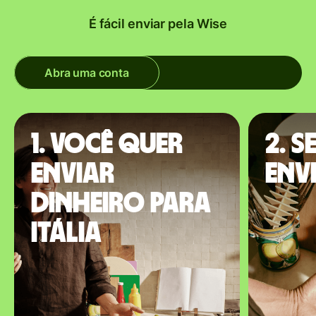
É fácil enviar pela Wise
Abra uma conta
1. Você quer
2. S
enviar
envi
dinheiro para
Itália