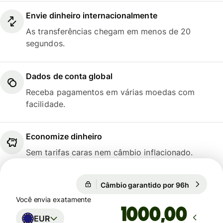
Envie dinheiro internacionalmente
As transferências chegam em menos de 20
segundos.
Dados de conta global
Receba pagamentos em várias moedas com
facilidade.
Economize dinheiro
Sem tarifas caras nem câmbio inflacionado.
Câmbio garantido por 96h
1 EUR = 5
Câmbio garantido por 96h
Você envia exatamente
,00
EUR