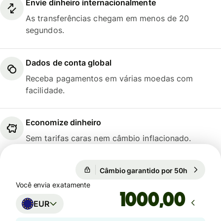
Envie dinheiro internacionalmente
As transferências chegam em menos de 20
segundos.
Dados de conta global
Receba pagamentos em várias moedas com
facilidade.
Economize dinheiro
Sem tarifas caras nem câmbio inflacionado.
Câmbio garantido por 50h
1 EUR = 5
Câmbio garantido por 50h
Você envia exatamente
,00
EUR