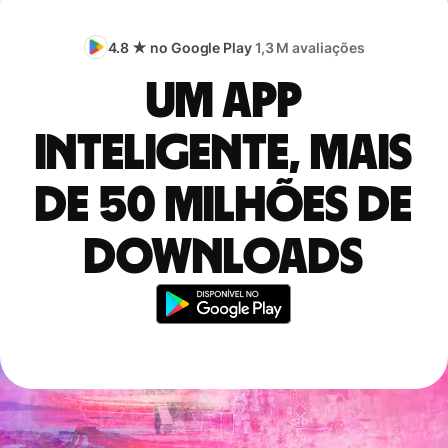
4.8 ★ no Google Play
1,3 M avaliações
Um app
inteligente, mais
de 50 milhões de
downloads