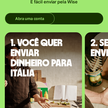
É fácil enviar pela Wise
Abra uma conta
1. Você quer
2. S
enviar
envi
dinheiro para
Itália