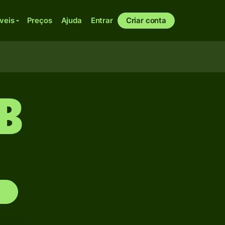
veis
Preços
Ajuda
Entrar
Criar conta
B