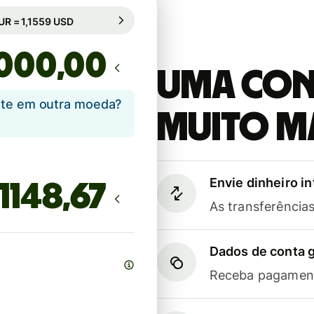
bio garantido por 50h
1 EUR = 1,1559 USD
mbio garantido por 50h
,00
Uma cont
ente em outra moeda?
muito m
Envie dinheiro i
As transferênci
Dados de conta g
Receba pagament