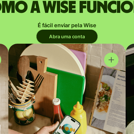
mo a Wise funci
É fácil enviar pela Wise
Abra uma conta