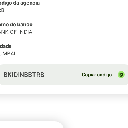
digo da agência
RB
ome do banco
ANK OF INDIA
idade
UMBAI
BKIDINBBTRB
Copiar código