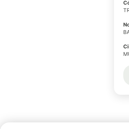
Có
T
N
B
C
M