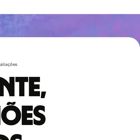
valiações
nte,
hões