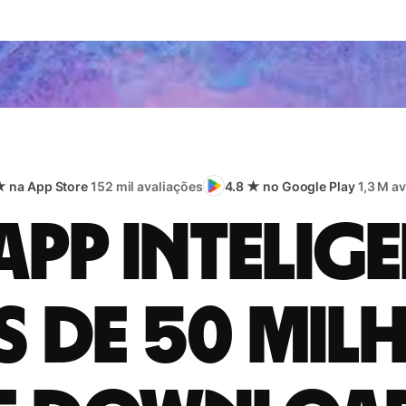
★ na App Store
152 mil avaliações
4.8 ★ no Google Play
1,3 M a
app intelige
s de 50 mil