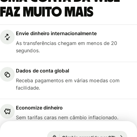
faz muito mais
Envie dinheiro internacionalmente
As transferências chegam em menos de 20
segundos.
Dados de conta global
Receba pagamentos em várias moedas com
facilidade.
Economize dinheiro
Sem tarifas caras nem câmbio inflacionado.
Câmbio garantido por 87h
1 EUR = 5