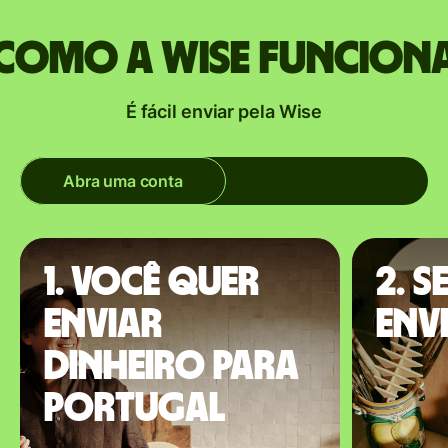
Como a Wise funcion
É fácil enviar pela Wise
Abra uma conta
1. Você quer
2. S
enviar
envi
dinheiro para
Portugal