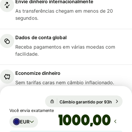
Envie dinheiro internacionalmente
As transferências chegam em menos de 20
segundos.
Dados de conta global
Receba pagamentos em várias moedas com
facilidade.
Economize dinheiro
Sem tarifas caras nem câmbio inflacionado.
1 EUR = 5,8796 BRL
Câmbio garantido por 93h
1 EUR = 5
Câmbio garantido por 93h
Você envia exatamente
,00
EUR