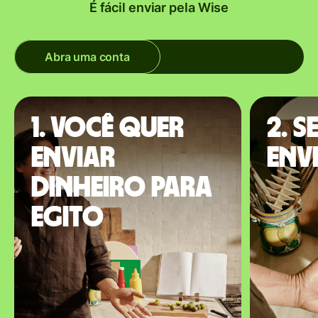
É fácil enviar pela Wise
Abra uma conta
1. Você quer
2. S
enviar
env
dinheiro para
Egito