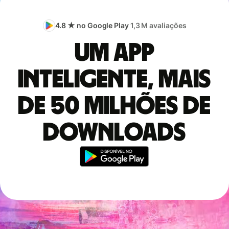
4.8 ★ no Google Play
1,3 M avaliações
Um app
inteligente, mais
de 50 milhões de
downloads