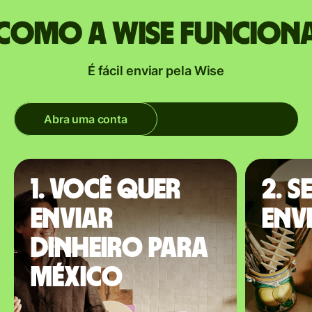
Como a Wise funcion
É fácil enviar pela Wise
Abra uma conta
1. Você quer
2. S
enviar
env
dinheiro para
México