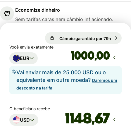
Economize dinheiro
Sem tarifas caras nem câmbio inflacionado.
Câmbio garantido por 79h
1 EUR = 1
Câmbio garantido por 79h
Você envia exatamente
,00
EUR
Vai enviar mais de 25 000 USD ou o
equivalente em outra moeda?
Daremos um
desconto na tarifa
O beneficiário recebe
USD