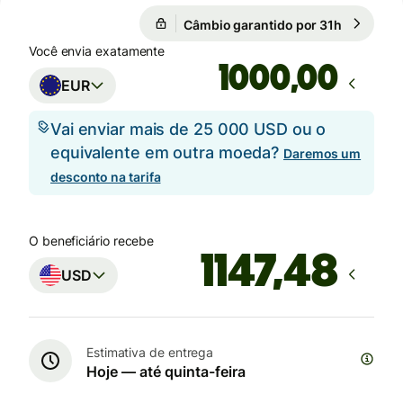
Câmbio garantido por 31h
1 EUR = 1
Câmbio garantido por 31h
Você envia exatamente
,00
EUR
Vai enviar mais de 25 000 USD ou o
equivalente em outra moeda?
Daremos um
desconto na tarifa
O beneficiário recebe
USD
Estimativa de entrega
Hoje — até quinta-feira