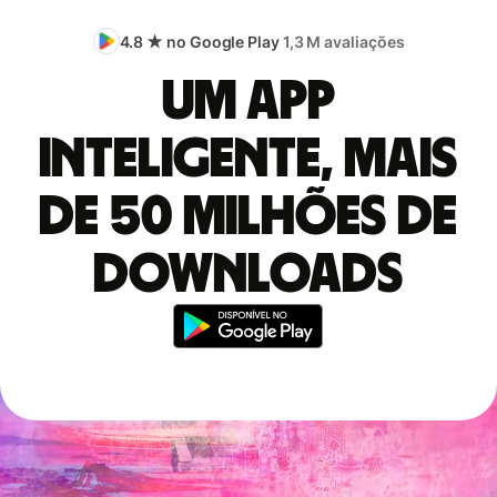
4.8 ★ no Google Play
1,3 M avaliações
Um app
inteligente, mais
de 50 milhões de
downloads