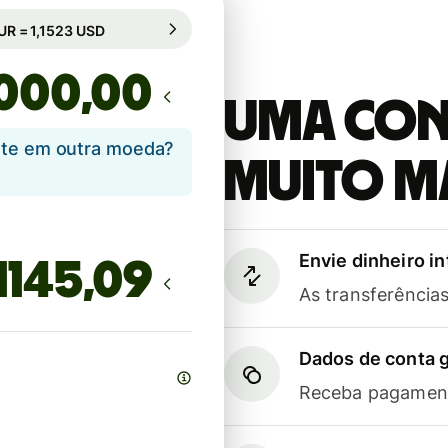
bio garantido por 92h
1 EUR = 1,1523 USD
mbio garantido por 92h
,00
Uma cont
ente em outra moeda?
muito m
Envie dinheiro i
As transferênci
Dados de conta g
Receba pagament