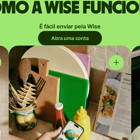
mo a Wise funci
É fácil enviar pela Wise
Abra uma conta