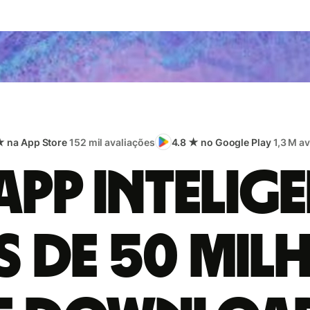
★ na App Store
152 mil avaliações
4.8 ★ no Google Play
1,3 M a
app intelige
s de 50 mil