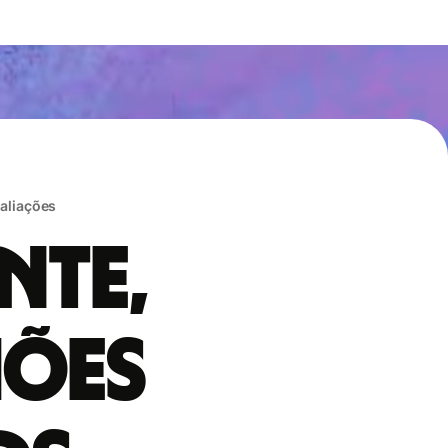
valiações
nte,
hões