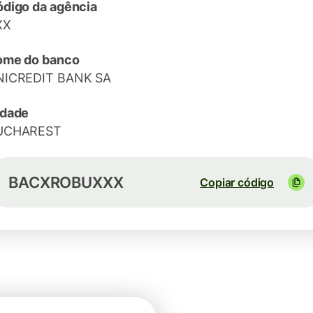
digo da agência
XX
ome do banco
NICREDIT BANK SA
idade
UCHAREST
BACXROBUXXX
Copiar código