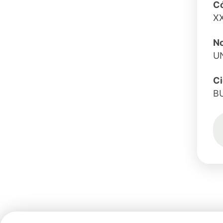
Có
X
N
U
C
B