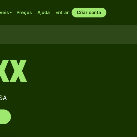
veis
Preços
Ajuda
Entrar
Criar conta
XX
 SA