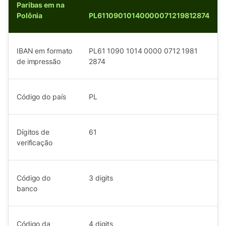
Paribas em na
Polônia
PL61109010140000071219812874
IBAN em formato
PL61 1090 1014 0000 0712 1981
de impressão
2874
Código do país
PL
Dígitos de
61
verificação
Código do
3
digits
banco
Código da
4
digits