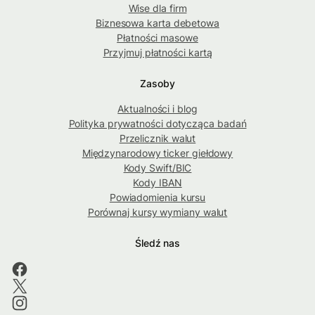
Wise dla firm
Biznesowa karta debetowa
Płatności masowe
Przyjmuj płatności kartą
Zasoby
Aktualności i blog
Polityka prywatności dotycząca badań
Przelicznik walut
Międzynarodowy ticker giełdowy
Kody Swift/BIC
Kody IBAN
Powiadomienia kursu
Porównaj kursy wymiany walut
Śledź nas