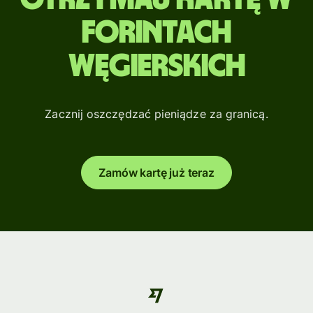
forintach
węgierskich
Zacznij oszczędzać pieniądze za granicą.
Zamów kartę już teraz