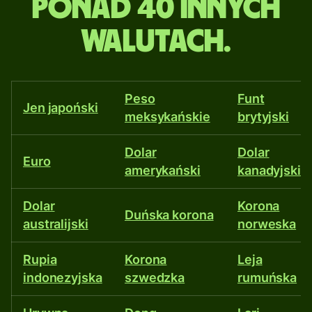
ponad 40 innych
forintach
walutach.
węgierskich
i
Peso
Funt
w
Jen japoński
meksykańskie
brytyjski
ponad
Dolar
Dolar
Euro
amerykański
kanadyjski
40
innych
Dolar
Korona
Duńska korona
australijski
norweska
walutach.
Rupia
Korona
Leja
indonezyjska
szwedzka
rumuńska