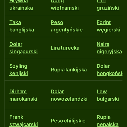
Hrywna
Dong
Lari
ukraińska
wietnamski
gruziński
Taka
Peso
Forint
banglijska
argentyńskie
węgierski
Dolar
Naira
Lira turecka
singapurski
nigeryjska
Szyling
Dolar
Rupia lankijska
kenijski
hongkoński
Dirham
Dolar
Lew
marokański
nowozelandzki
bułgarski
Frank
Rupia
Peso chilijskie
szwajcarski
nepalska