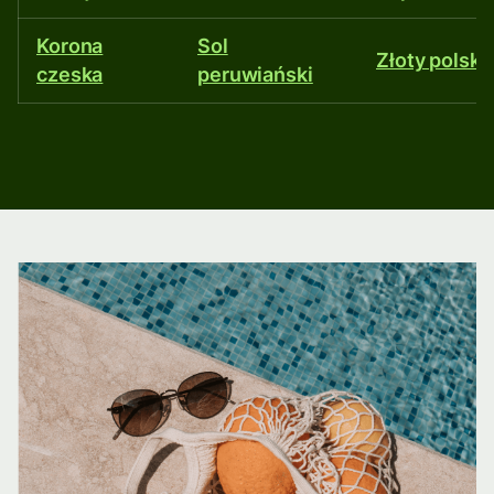
Korona
Sol
Złoty polski
czeska
peruwiański