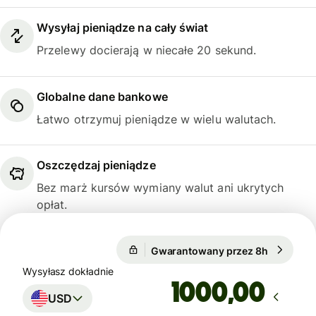
Wysyłaj pieniądze na cały świat
Przelewy docierają w niecałe 20 sekund.
Globalne dane bankowe
Łatwo otrzymuj pieniądze w wielu walutach.
Oszczędzaj pieniądze
Bez marż kursów wymiany walut ani ukrytych
opłat.
Gwarantowany przez 8h
1 USD = 
Gwarantowany przez 8h
Wysyłasz dokładnie
,00
USD