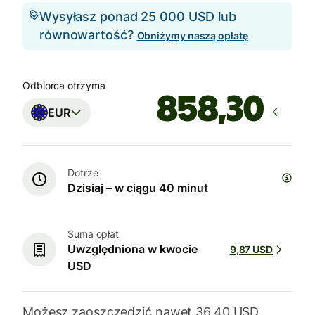
Wysyłasz ponad 25 000 USD lub
równowartość?
Obniżymy naszą opłatę
Odbiorca otrzyma
EUR
Dotrze
Dzisiaj – w ciągu 40 minut
Suma opłat
Uwzględniona w kwocie
9,87 USD
USD
Możesz zaoszczędzić nawet 36,40 USD