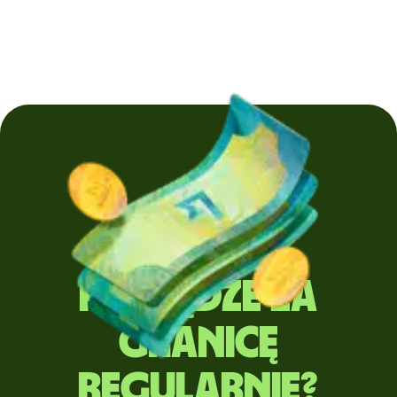
Wysyłasz
pieniądze za
granicę
regularnie?