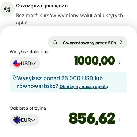
Oszczędzaj pieniądze
Bez marż kursów wymiany walut ani ukrytych
opłat.
Gwarantowany przez 50h
1 USD = 
Gwarantowany przez 50h
Wysyłasz dokładnie
,00
USD
Wysyłasz ponad 25 000 USD lub
równowartość?
Obniżymy naszą opłatę
Odbiorca otrzyma
EUR