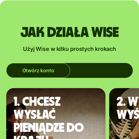
Jak działa Wise
Użyj Wise w kilku prostych krokach
Otwórz konto
1. Chcesz
2. W
wysłać
wyś
pieniądze do