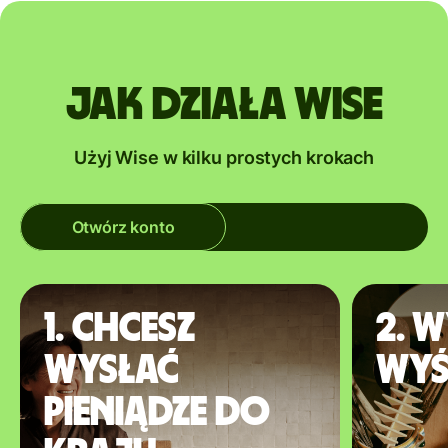
Jak działa Wise
Użyj Wise w kilku prostych krokach
Otwórz konto
1. Chcesz
2. W
wysłać
wyś
pieniądze do