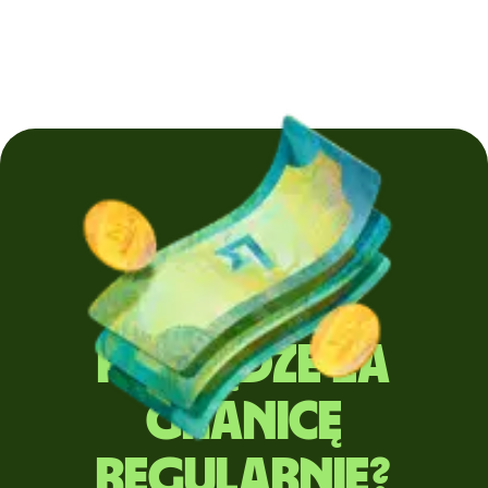
Wysyłasz
pieniądze za
granicę
regularnie?