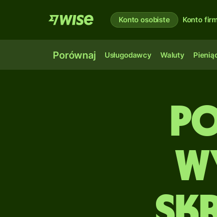
Konto osobiste
Konto fi
Porównaj
Usługodawcy
Waluty
Pienią
P
w
Skr