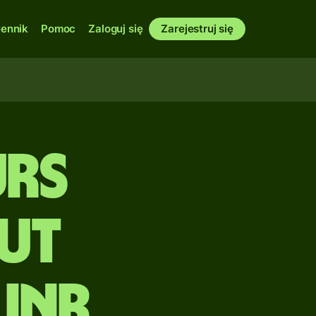
ennik
Pomoc
Zaloguj się
Zarejestruj się
rs
ut
 INR