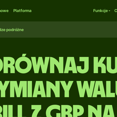
rmowe
Platforma
Funkcje
C
dze podróżne
orównaj ku
ymiany wal
ill z GBP na