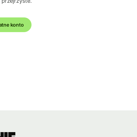
 przejrzyste.
atne konto