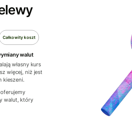
zelewy
Całkowity koszt
 wymiany walut
alają własny kurs
z więcej, niż jest
h kieszeni.
 oferujemy
 walut, który