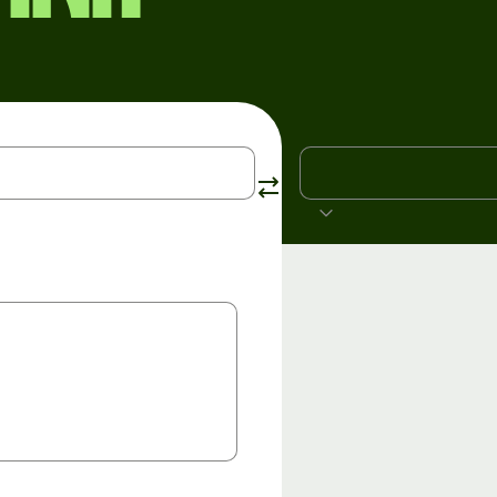
INR
Rupia indyjska