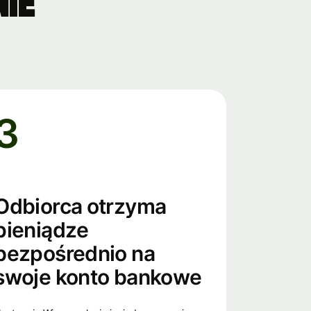
ie
3
Odbiorca otrzyma
pieniądze
bezpośrednio na
swoje konto bankowe