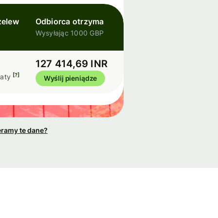
zelew
Odbiorca otrzyma
Wysyłając 1000 GBP
127 414,69 INR
[?]
łaty
Wyślij pieniądze
eramy te dane?