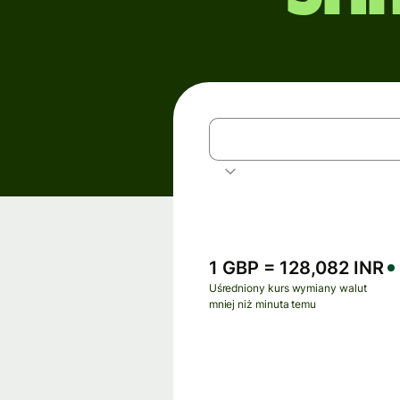
GBP
Funt brytyjski
1 GBP = 128,082 INR
Uśredniony kurs wymiany walut
mniej niż minuta temu