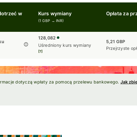
dotrzeć w
Kurs wymiany
Opłata za pr
(
1
GBP
→
INR
)
128,082
ku
5,21 GBP
Uśredniony kurs wymiany
Przejrzyste op
[?]
ormacje dotyczą wpłaty za pomocą przelewu bankowego.
Jak zbi