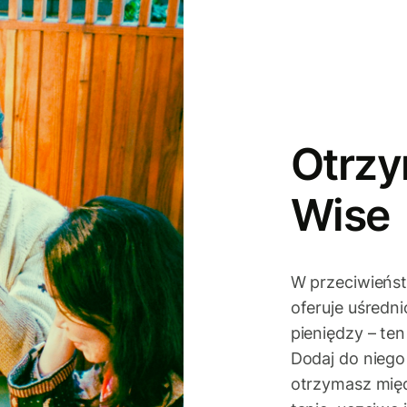
Otrzy
Wise
W przeciwieńs
oferuje uśredn
pieniędzy – te
Dodaj do niego
otrzymasz mię