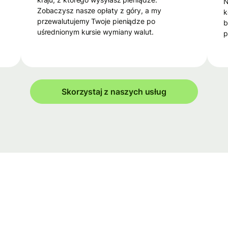
Następnie Wise wypłaci pieniądze z
Zobaczysz nasze opłaty z góry, a my
k
przewalutujemy Twoje pieniądze po
b
uśrednionym kursie wymiany walut.
p
Skorzystaj z naszych usług