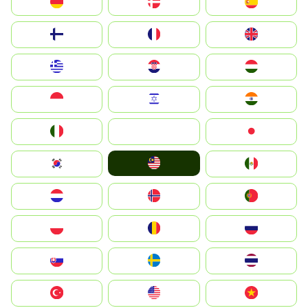
Deutschland
Denmark
España
Suomi
France
United Kingdom
Greece
Hrvatska
Magyarország
Indonesia
Israel
India
Italia
JA
Japan
Malay
South Korea
Mexico
Nederland
Norge
Portugal
Polska
România
Россия
Slovensko
Ruoŧŧa
ไทย
Türkiye
United States
Vietnam