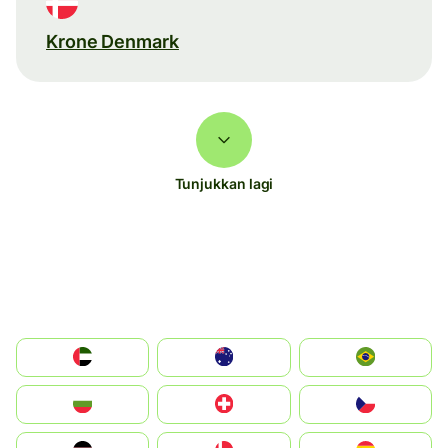
Krone Denmark
Tunjukkan lagi
الإمارات العربية المتحدة
Australia
Brazil
България
Switzerland
Czechia