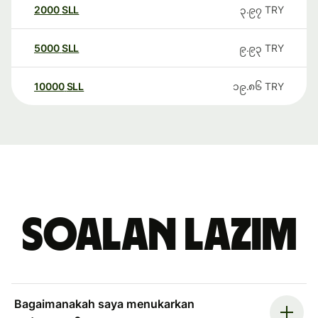
2000
SLL
၃.၉၇
TRY
5000
SLL
၉.၉၃
TRY
10000
SLL
၁၉.၈၆
TRY
Soalan Lazim
Bagaimanakah saya menukarkan