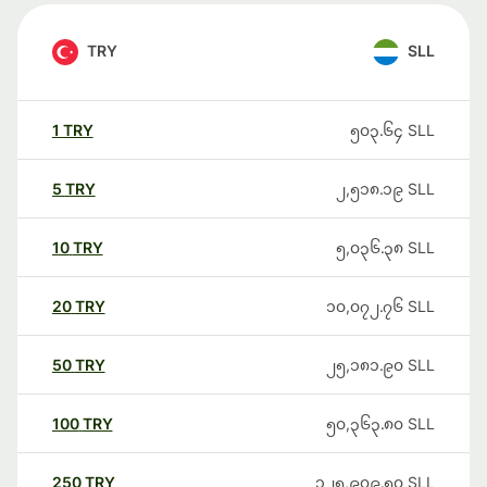
TRY
SLL
1
TRY
၅၀၃.၆၄
SLL
5
TRY
၂,၅၁၈.၁၉
SLL
10
TRY
၅,၀၃၆.၃၈
SLL
20
TRY
၁၀,၀၇၂.၇၆
SLL
50
TRY
၂၅,၁၈၁.၉၀
SLL
100
TRY
၅၀,၃၆၃.၈၀
SLL
250
TRY
၁၂၅,၉၀၉.၅၀
SLL