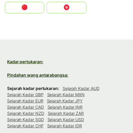
中国
中國香港特別行政區
Kadar pertukaran:
Pindahan wang antarabangsa:
Sejarah kadar pertukaran:
Sejarah Kadar AUD
Sejarah Kadar GBP
Sejarah Kadar MXN
Sejarah Kadar EUR
Sejarah Kadar JPY
Sejarah Kadar CAD
Sejarah Kadar INR
Sejarah Kadar NZD
Sejarah Kadar ZAR
Sejarah Kadar SGD
Sejarah Kadar USD
Sejarah Kadar CHF
Sejarah Kadar IDR