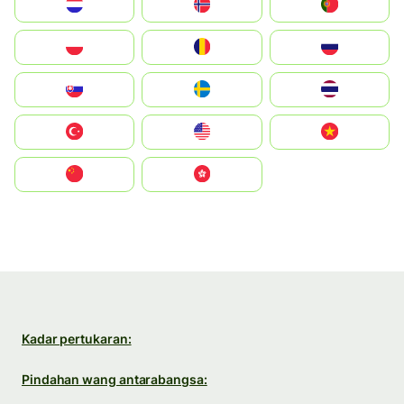
Nederland
Norge
Portugal
Polska
România
Россия
Slovensko
Ruoŧŧa
ไทย
Türkiye
United States
Vietnam
中国
中國香港特別行政區
Kadar pertukaran:
Pindahan wang antarabangsa: