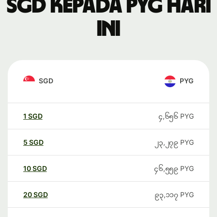
SGD kepada PYG hari
ini
SGD
PYG
1
SGD
၄,၆၅၆
PYG
5
SGD
၂၃,၂၇၉
PYG
10
SGD
၄၆,၅၅၉
PYG
20
SGD
၉၃,၁၁၇
PYG