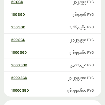
50
SGD
၂၃၂,၇၉၃
PYG
100
SGD
၄၆၅,၅၈၆
PYG
250
SGD
၁,၁၆၃,၉၆၅
PYG
500
SGD
၂,၃၂၇,၉၃၀
PYG
1000
SGD
၄,၆၅၅,၈၆၀
PYG
2000
SGD
၉,၃၁၁,၇၂၀
PYG
5000
SGD
၂၃,၂၇၉,၃၀၀
PYG
10000
SGD
၄၆,၅၅၈,၆၀၀
PYG