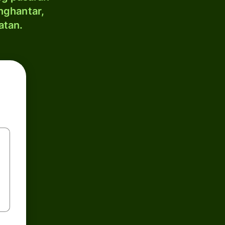
nghantar,
atan.