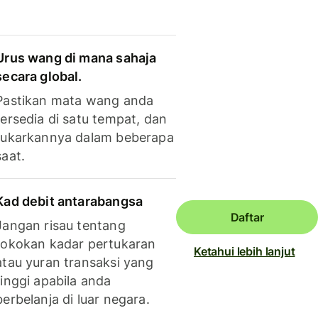
Urus wang di mana sahaja
secara global.
Pastikan mata wang anda
tersedia di satu tempat, dan
tukarkannya dalam beberapa
saat.
Kad debit antarabangsa
Daftar
Jangan risau tentang
tokokan kadar pertukaran
Ketahui lebih lanjut
atau yuran transaksi yang
tinggi apabila anda
berbelanja di luar negara.