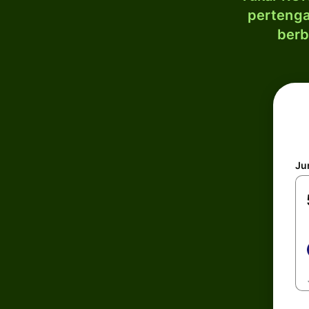
pertenga
berb
Ju