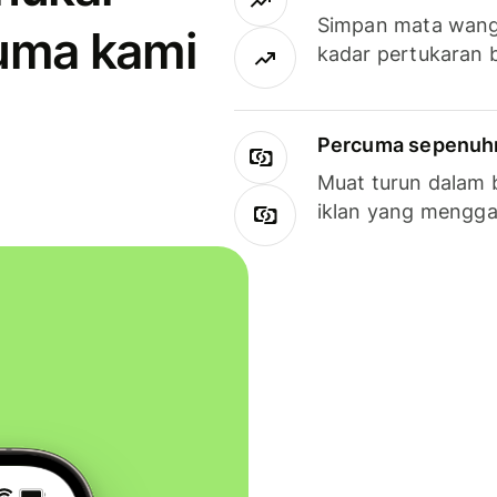
Simpan mata wan
uma kami
kadar pertukaran 
Percuma sepenuhny
Muat turun dalam 
iklan yang mengg