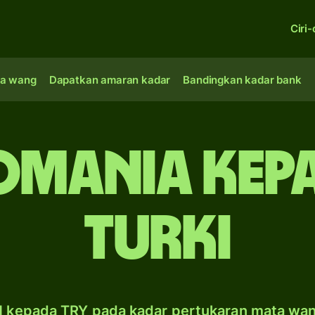
Ciri-
a wang
Dapatkan amaran kadar
Bandingkan kadar bank
omania kep
Turki
 kepada TRY pada kadar pertukaran mata wa