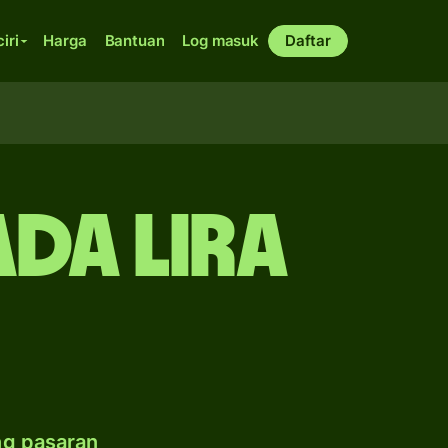
ciri
Harga
Bantuan
Log masuk
Daftar
ada lira
ng pasaran