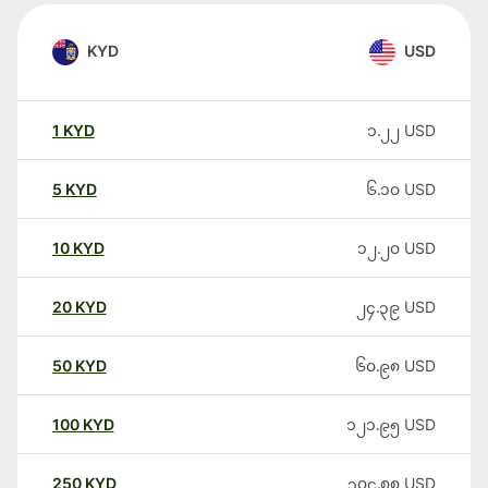
KYD
USD
1
KYD
၁.၂၂
USD
5
KYD
၆.၁၀
USD
10
KYD
၁၂.၂၀
USD
20
KYD
၂၄.၃၉
USD
50
KYD
၆၀.၉၈
USD
100
KYD
၁၂၁.၉၅
USD
250
KYD
၃၀၄.၈၈
USD