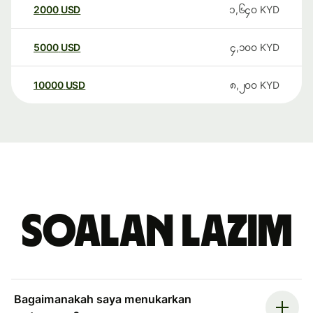
2000
USD
၁,၆၄၀
KYD
5000
USD
၄,၁၀၀
KYD
10000
USD
၈,၂၀၀
KYD
Soalan Lazim
Bagaimanakah saya menukarkan