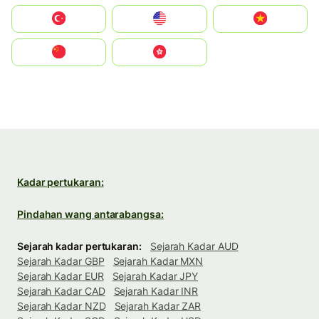
Türkiye
United States
Vietnam
中国
中國香港特別行政區
Kadar pertukaran:
Pindahan wang antarabangsa:
Sejarah kadar pertukaran:
Sejarah Kadar AUD
Sejarah Kadar GBP
Sejarah Kadar MXN
Sejarah Kadar EUR
Sejarah Kadar JPY
Sejarah Kadar CAD
Sejarah Kadar INR
Sejarah Kadar NZD
Sejarah Kadar ZAR