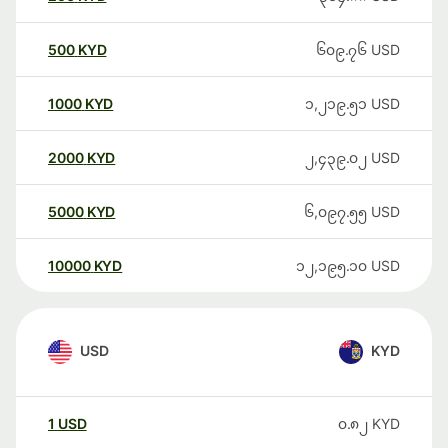
500
KYD
၆၀၉.၇၆
USD
1000
KYD
၁,၂၁၉.၅၁
USD
2000
KYD
၂,၄၃၉.၀၂
USD
5000
KYD
၆,၀၉၇.၅၅
USD
10000
KYD
၁၂,၁၉၅.၁၀
USD
USD
KYD
1
USD
၀.၈၂
KYD