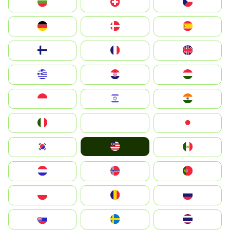
България
Switzerland
Czechia
Deutschland
Denmark
España
Suomi
France
United Kingdom
Greece
Hrvatska
Magyarország
Indonesia
Israel
India
Italia
JA
Japan
Malay
South Korea
Mexico
Nederland
Norge
Portugal
Polska
România
Россия
Slovensko
Ruoŧŧa
ไทย