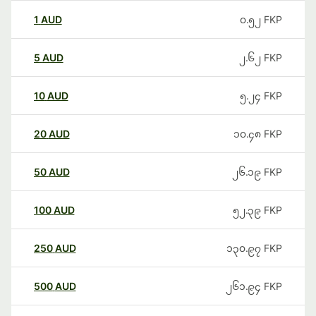
1
AUD
၀.၅၂
FKP
5
AUD
၂.၆၂
FKP
10
AUD
၅.၂၄
FKP
20
AUD
၁၀.၄၈
FKP
50
AUD
၂၆.၁၉
FKP
100
AUD
၅၂.၃၉
FKP
250
AUD
၁၃၀.၉၇
FKP
500
AUD
၂၆၁.၉၄
FKP