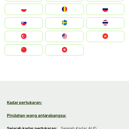
Polska
România
Россия
Slovensko
Ruoŧŧa
ไทย
Türkiye
United States
Vietnam
中国
中國香港特別行政區
Kadar pertukaran:
Pindahan wang antarabangsa:
Sejarah kadar pertukaran:
Sejarah Kadar AUD