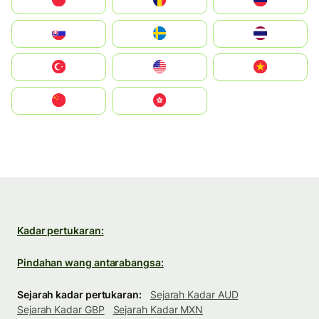
Polska
România
Россия
Slovensko
Ruoŧŧa
ไทย
Türkiye
United States
Vietnam
中国
中國香港特別行政區
Kadar pertukaran:
Pindahan wang antarabangsa:
Sejarah kadar pertukaran:
Sejarah Kadar AUD
Sejarah Kadar GBP
Sejarah Kadar MXN