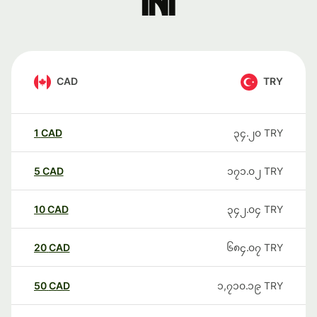
ini
CAD
TRY
1
CAD
၃၄.၂၀
TRY
5
CAD
၁၇၁.၀၂
TRY
10
CAD
၃၄၂.၀၄
TRY
20
CAD
၆၈၄.၀၇
TRY
50
CAD
၁,၇၁၀.၁၉
TRY