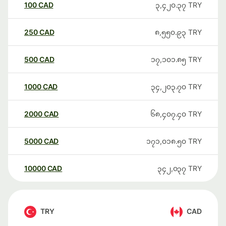
100
CAD
၃,၄၂၀.၃၇
TRY
250
CAD
၈,၅၅၀.၉၃
TRY
500
CAD
၁၇,၁၀၁.၈၅
TRY
1000
CAD
၃၄,၂၀၃.၇၀
TRY
2000
CAD
၆၈,၄၀၇.၄၀
TRY
5000
CAD
၁၇၁,၀၁၈.၅၀
TRY
10000
CAD
၃၄၂,၀၃၇
TRY
TRY
CAD