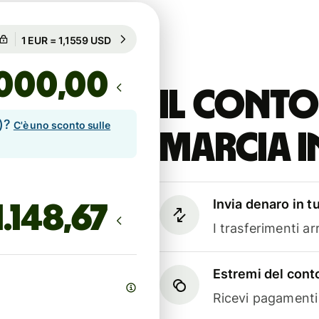
Garantito per 48h
1 EUR = 1,1559 USD
Garantito per 48h
,00
Il conto
e)?
C'è uno sconto sulle
marcia i
Invia denaro in t
I trasferimenti a
Estremi del conto
Ricevi pagamenti i