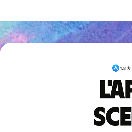
4.8 ★
L'
sce