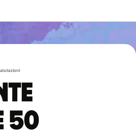
valutazioni
nte
e 50