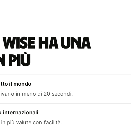
 Wise ha una
n più
utto il mondo
rrivano in meno di 20 secondi.
 internazionali
n più valute con facilità.