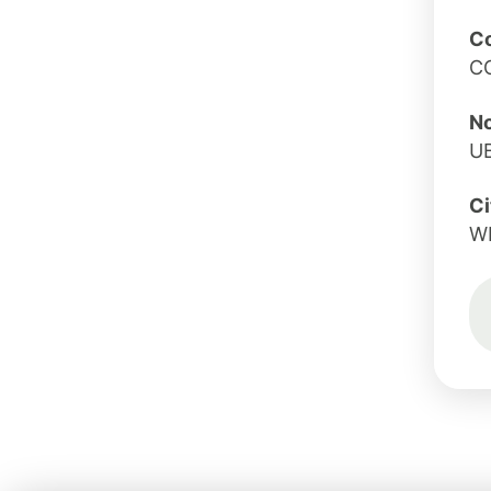
Co
C
No
UB
Ci
W