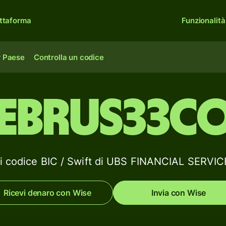
ttaforma
Funzionalità
r Paese
Controlla un codice
EBRUS33C
li codice BIC / Swift di UBS FINANCIAL SERVIC
Ricevi denaro con Wise
Invia con Wise