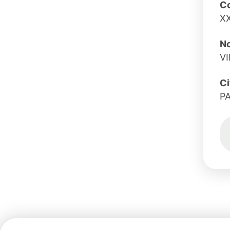
Co
X
No
VI
Ci
PA