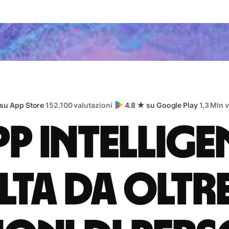
 su App Store
152.100 valutazioni
4.8 ★ su Google Play
1,3 Mln 
app intellige
lta da oltr