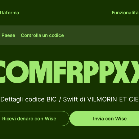
ttaforma
Funzionalità
r Paese
Controlla un codice
COMFRPPX
Dettagli codice BIC / Swift di VILMORIN ET CIE
Ricevi denaro con Wise
Invia con Wise