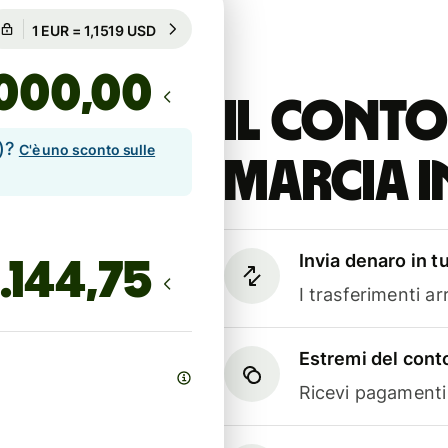
Garantito per 93h
1 EUR = 1,1519 USD
Garantito per 93h
,00
Il conto
e)?
C'è uno sconto sulle
marcia i
Invia denaro in t
I trasferimenti a
Estremi del conto
Ricevi pagamenti i