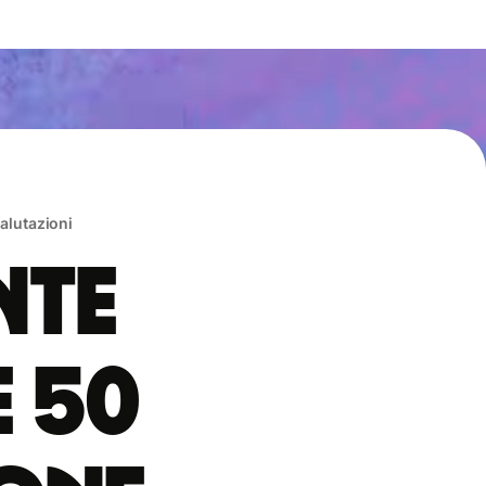
valutazioni
nte
e 50