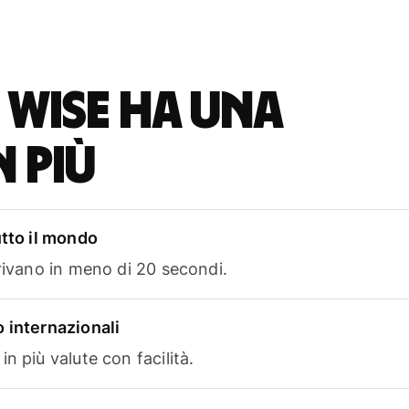
 Wise ha una
n più
utto il mondo
rrivano in meno di 20 secondi.
 internazionali
n più valute con facilità.