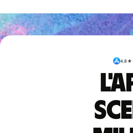
4.8 ★
L'
sce