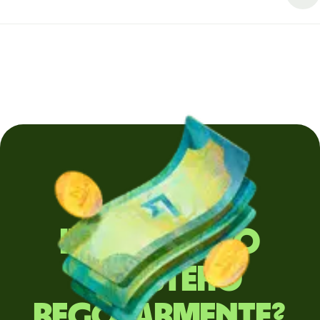
Invii denaro
all'estero
regolarmente?