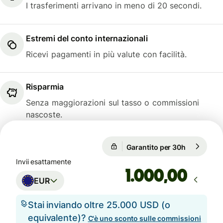
I trasferimenti arrivano in meno di 20 secondi.
Estremi del conto internazionali
Ricevi pagamenti in più valute con facilità.
Risparmia
Senza maggiorazioni sul tasso o commissioni
nascoste.
Garantito per 30h
1 EUR = 1,
Garantito per 30h
Invii esattamente
,00
EUR
Stai inviando oltre 25.000 USD (o
equivalente)?
C'è uno sconto sulle commissioni