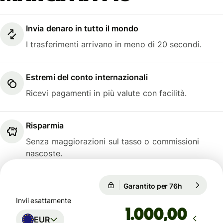
Invia denaro in tutto il mondo
I trasferimenti arrivano in meno di 20 secondi.
Estremi del conto internazionali
Ricevi pagamenti in più valute con facilità.
Risparmia
Senza maggiorazioni sul tasso o commissioni
nascoste.
Garantito per 76h
1 EUR = 0,
Garantito per 76h
Invii esattamente
,00
EUR