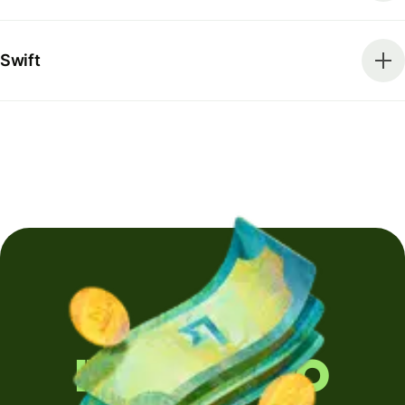
Swift
Invii denaro