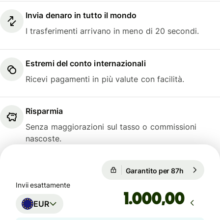
Invia denaro in tutto il mondo
I trasferimenti arrivano in meno di 20 secondi.
Estremi del conto internazionali
Ricevi pagamenti in più valute con facilità.
Risparmia
Senza maggiorazioni sul tasso o commissioni
nascoste.
Garantito per 87h
1 EUR = 1,
Garantito per 87h
Invii esattamente
,00
EUR