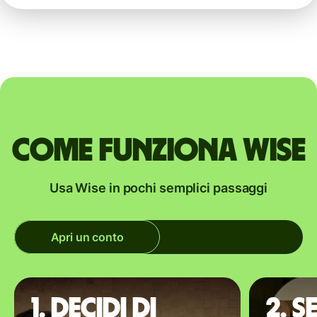
Come funziona Wise
Usa Wise in pochi semplici passaggi
Apri un conto
1. Decidi di
2. S