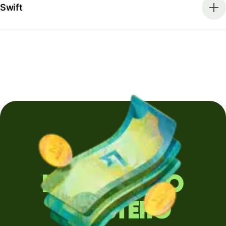
Swift
Invii denaro
all'estero