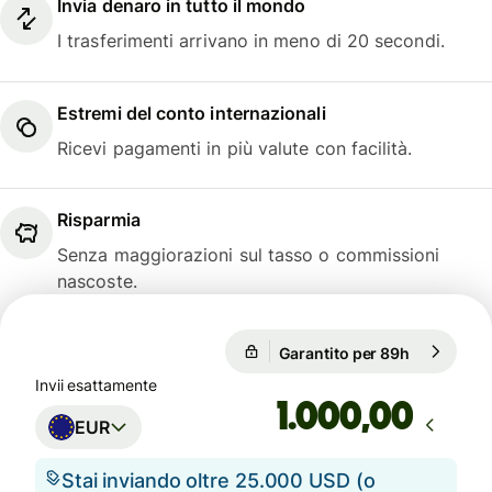
Invia denaro in tutto il mondo
I trasferimenti arrivano in meno di 20 secondi.
Estremi del conto internazionali
Ricevi pagamenti in più valute con facilità.
Risparmia
Senza maggiorazioni sul tasso o commissioni
nascoste.
Garantito per 89h
1 EUR = 1,
Garantito per 89h
Invii esattamente
,00
EUR
Stai inviando oltre 25.000 USD (o