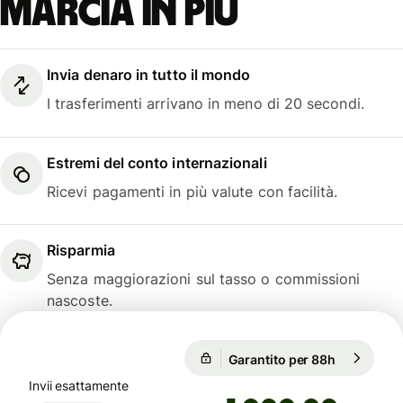
marcia in più
Invia denaro in tutto il mondo
I trasferimenti arrivano in meno di 20 secondi.
Estremi del conto internazionali
Ricevi pagamenti in più valute con facilità.
Risparmia
Senza maggiorazioni sul tasso o commissioni
nascoste.
Garantito per 88h
1 EUR = 1,
Garantito per 88h
Invii esattamente