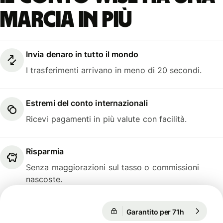
marcia in più
Invia denaro in tutto il mondo
I trasferimenti arrivano in meno di 20 secondi.
Estremi del conto internazionali
Ricevi pagamenti in più valute con facilità.
Risparmia
Senza maggiorazioni sul tasso o commissioni
nascoste.
Garantito per 71h
1 EUR = 1,
Garantito per 71h