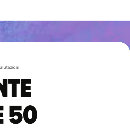
valutazioni
nte
e 50