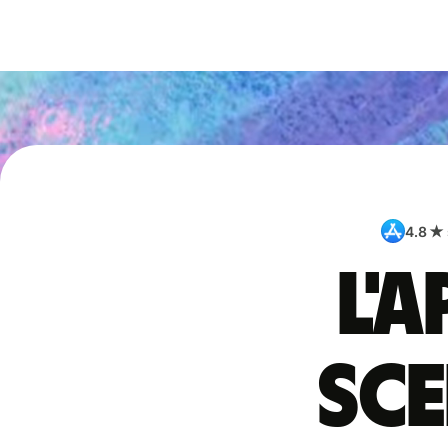
4.8 ★
L'
sce