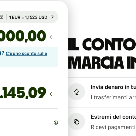
Garantito per 84h
1 EUR = 1,1523 USD
Garantito per 84h
,00
Il conto
e)?
C'è uno sconto sulle
marcia i
Invia denaro in t
I trasferimenti a
Estremi del conto
Ricevi pagamenti i