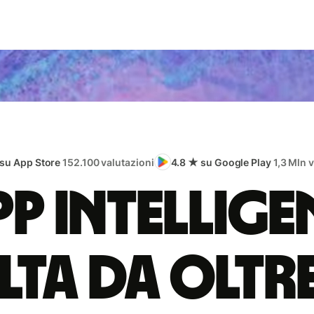
 su App Store
152.100 valutazioni
4.8 ★ su Google Play
1,3 Mln 
app intellige
lta da oltr