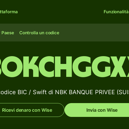
ttaforma
Funzionalità
r Paese
Controlla un codice
BOKCHGGX
 codice BIC / Swift di NBK BANQUE PRIVEE (SUI
Ricevi denaro con Wise
Invia con Wise