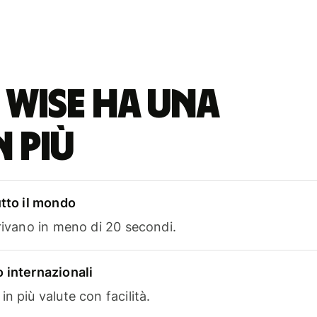
 Wise ha una
n più
utto il mondo
rrivano in meno di 20 secondi.
 internazionali
n più valute con facilità.