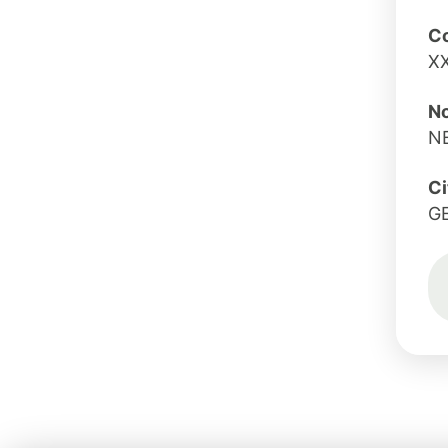
Co
X
No
NB
Ci
G