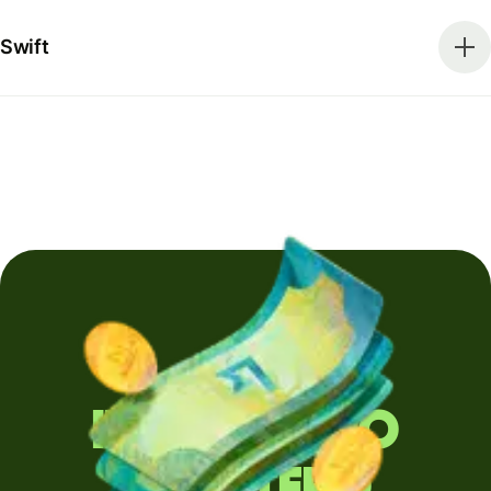
Swift
Invii denaro
all'estero