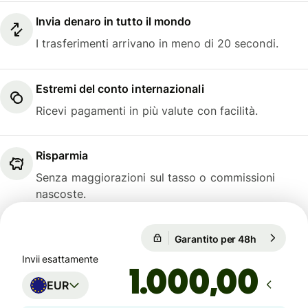
Invia denaro in tutto il mondo
I trasferimenti arrivano in meno di 20 secondi.
Estremi del conto internazionali
Ricevi pagamenti in più valute con facilità.
Risparmia
Senza maggiorazioni sul tasso o commissioni
nascoste.
1 EUR = 1,1559 USD
Garantito per 48h
1 EUR = 1,
Garantito per 48h
Invii esattamente
,00
EUR