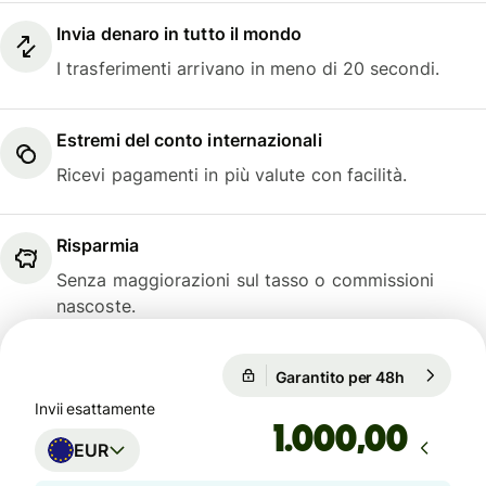
Invia denaro in tutto il mondo
I trasferimenti arrivano in meno di 20 secondi.
Estremi del conto internazionali
Ricevi pagamenti in più valute con facilità.
Risparmia
Senza maggiorazioni sul tasso o commissioni
nascoste.
Garantito per 48h
1 EUR = 1,
Garantito per 48h
Invii esattamente
,00
EUR