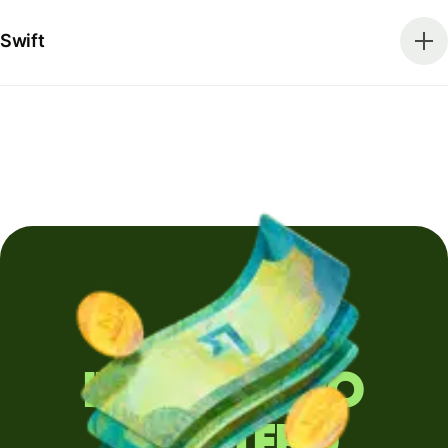
Swift
Invii denaro
all'estero