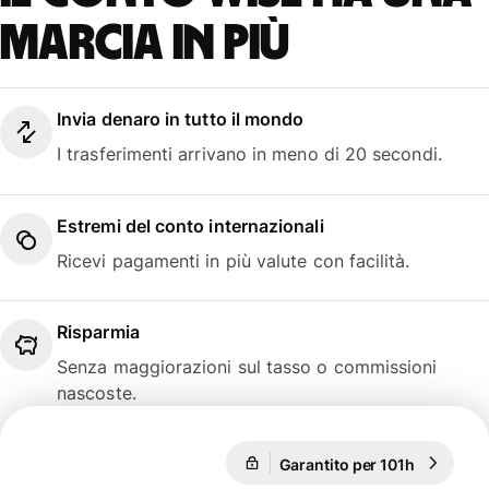
marcia in più
Invia denaro in tutto il mondo
I trasferimenti arrivano in meno di 20 secondi.
Estremi del conto internazionali
Ricevi pagamenti in più valute con facilità.
Risparmia
Senza maggiorazioni sul tasso o commissioni
nascoste.
Garantito per 101h
1 EUR = 1
Garantito per 101h