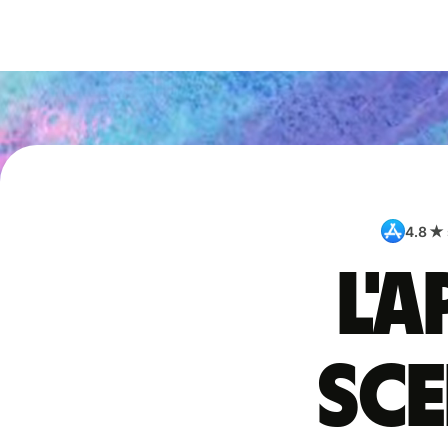
4.8 ★
L'
sce