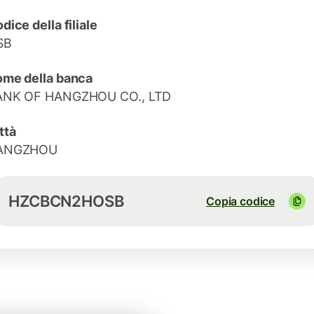
dice della filiale
SB
me della banca
ANK OF HANGZHOU CO., LTD
ttà
ANGZHOU
HZCBCN2HOSB
Copia codice