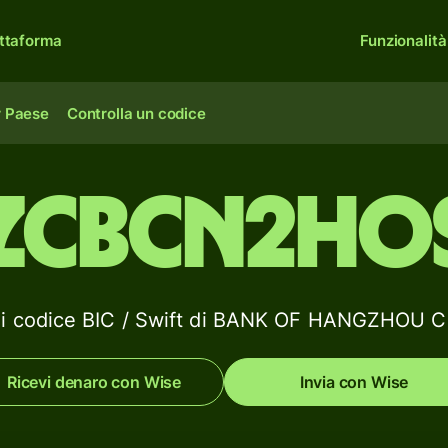
ttaforma
Funzionalità
r Paese
Controlla un codice
ZCBCN2HO
li codice BIC / Swift di BANK OF HANGZHOU C
Ricevi denaro con Wise
Invia con Wise