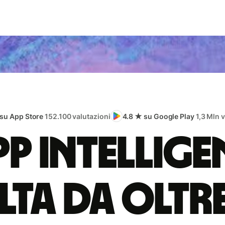
 su App Store
152.100 valutazioni
4.8 ★ su Google Play
1,3 Mln 
app intellige
lta da oltr