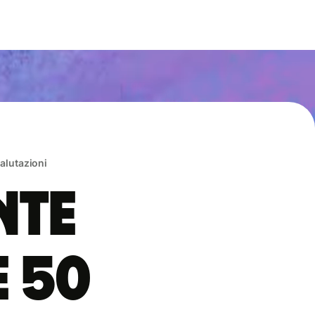
valutazioni
nte
e 50