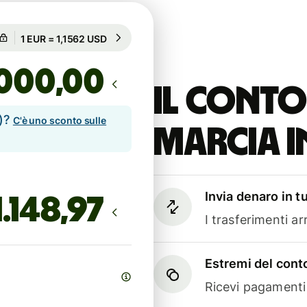
Garantito per 93h
1 EUR = 1,1562 USD
Garantito per 93h
,00
Il conto
e)?
C'è uno sconto sulle
marcia i
Invia denaro in t
I trasferimenti a
Estremi del conto
Ricevi pagamenti i