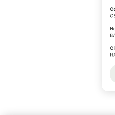
Co
O
No
B
Ci
H