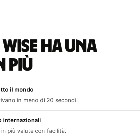
 Wise ha una
n più
utto il mondo
rrivano in meno di 20 secondi.
 internazionali
n più valute con facilità.