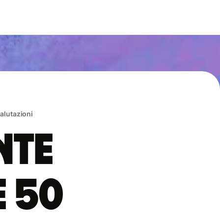
valutazioni
nte
e 50