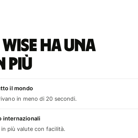
 Wise ha una
n più
utto il mondo
rrivano in meno di 20 secondi.
 internazionali
n più valute con facilità.