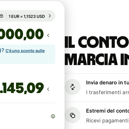
Garantito per 80h
1 EUR = 1,1523 USD
Garantito per 80h
,00
Il conto
e)?
C'è uno sconto sulle
marcia i
Invia denaro in t
I trasferimenti a
Estremi del conto
Ricevi pagamenti i