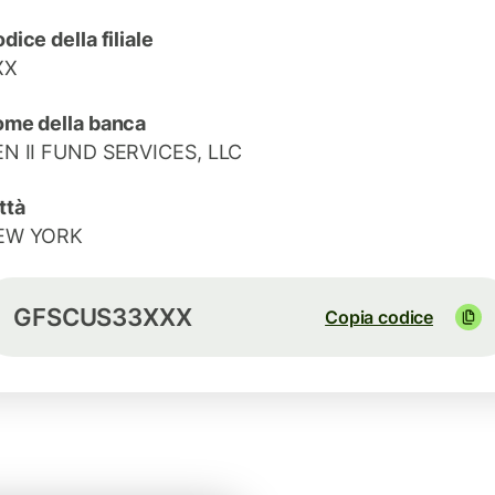
dice della filiale
XX
me della banca
N II FUND SERVICES, LLC
ttà
EW YORK
GFSCUS33XXX
Copia codice