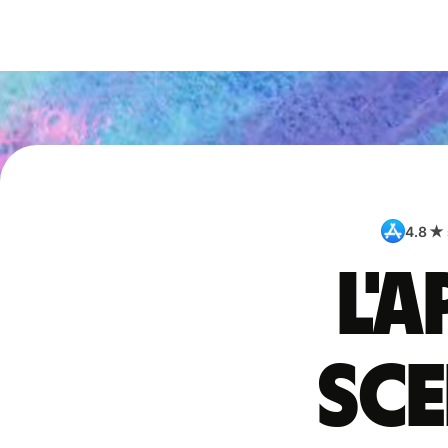
4.8 ★
L'
sce