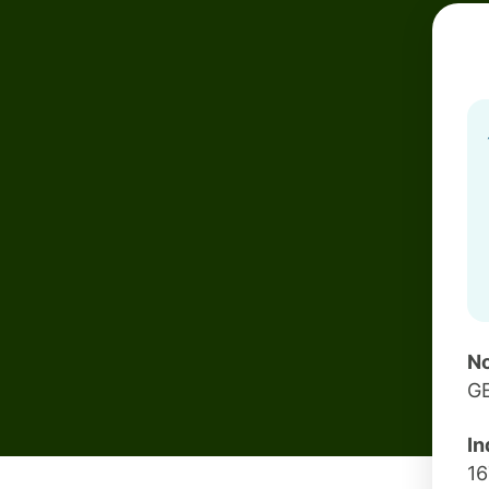
No
GE
In
1