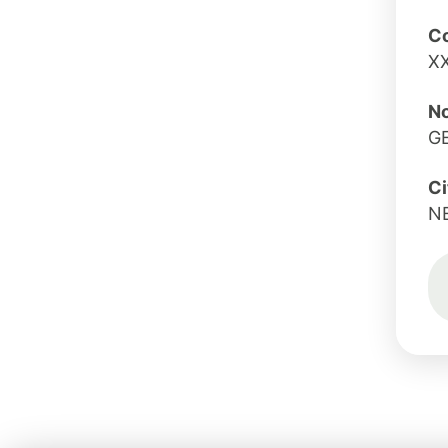
Co
X
No
GE
Ci
N