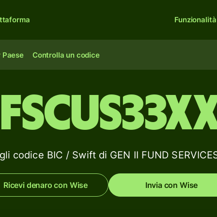
ttaforma
Funzionalità
r Paese
Controlla un codice
FSCUS33X
gli codice BIC / Swift di GEN II FUND SERVICE
Ricevi denaro con Wise
Invia con Wise